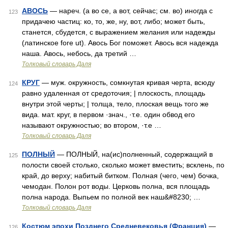
АВОСЬ
— нареч. (а во се, а вот, сейчас; см. во) иногда с
123
придачею частиц: ко, то, же, ну, вот, либо; может быть,
станется, сбудется, с выражением желания или надежды
(латинское fore ut). Авось Бог поможет. Авось вся надежда
наша. Авось, небось, да третий …
Толковый словарь Даля
КРУГ
— муж. окружность, сомкнутая кривая черта, всюду
124
равно удаленная от средоточия; | плоскость, площадь
внутри этой черты; | толща, тело, плоская вещь того же
вида. мат. круг, в первом ·знач., ·т.е. один обвод его
называют окружностью; во втором, ·т.е …
Толковый словарь Даля
ПОЛНЫЙ
— ПОЛНЫЙ, на(ис)полненный, содержащий в
125
полости своей столько, сколько может вместить; всклень, по
край, до верху; набитый битком. Полная (чего, чем) бочка,
чемодан. Полон рот воды. Церковь полна, вся площадь
полна народа. Выпьем по полной век наш&#8230; …
Толковый словарь Даля
Костюм эпохи Позднего Средневековья (Франция)
—
126