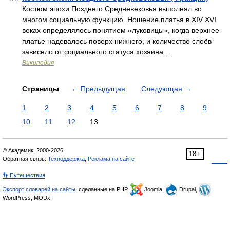
Костюм эпохи Позднего Средневековья выполнял во
многом социальную функцию. Ношение платья в XIV XVI
веках определялось понятием «луковицы», когда верхнее
платье надевалось поверх нижнего, и количество слоёв
зависело от социального статуса хозяина …
Википедия
Страницы
←
Предыдущая
Следующая
→
1
2
3
4
5
6
7
8
9
10
11
12
13
© Академик, 2000-2026
18+
Обратная связь:
Техподдержка
,
Реклама на сайте
👣 Путешествия
Экспорт словарей на сайты
, сделанные на PHP,
Joomla,
Drupal,
WordPress, MODx.