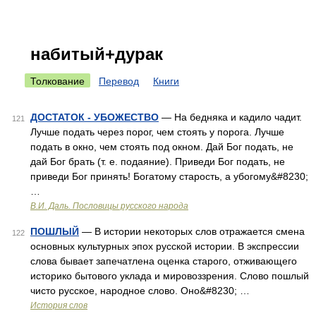
набитый+дурак
Толкование
Перевод
Книги
ДОСТАТОК - УБОЖЕСТВО
— На бедняка и кадило чадит.
121
Лучше подать через порог, чем стоять у порога. Лучше
подать в окно, чем стоять под окном. Дай Бог подать, не
дай Бог брать (т. е. подаяние). Приведи Бог подать, не
приведи Бог принять! Богатому старость, а убогому&#8230;
…
В.И. Даль. Пословицы русского народа
ПОШЛЫЙ
— В истории некоторых слов отражается смена
122
основных культурных эпох русской истории. В экспрессии
слова бывает запечатлена оценка старого, отживающего
историко бытового уклада и мировоззрения. Слово пошлый
чисто русское, народное слово. Оно&#8230; …
История слов